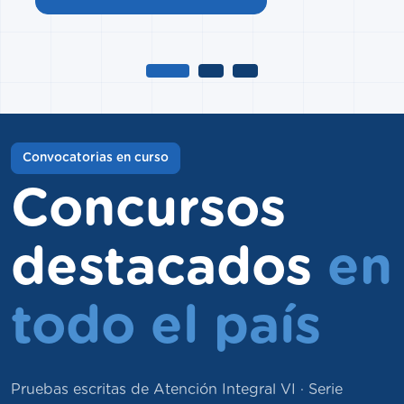
Anterior
Siguiente
Convocatorias en curso
Concursos
destacados
en
todo el país
Pruebas escritas de Atención Integral VI · Serie