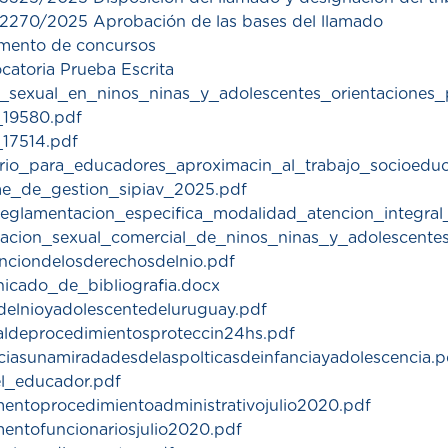
 2270/2025 Aprobación de las bases del llamado
mento de concursos
catoria Prueba Escrita
_sexual_en_ninos_ninas_y_adolescentes_orientaciones_
_19580.pdf
_17514.pdf
rario_para_educadores_aproximacin_al_trabajo_socioedu
me_de_gestion_sipiav_2025.pdf
reglamentacion_especifica_modalidad_atencion_integral
tacion_sexual_comercial_de_ninos_ninas_y_adolescentes
nciondelosderechosdelnio.pdf
icado_de_bibliografia.docx
delnioyadolescentedeluruguay.pdf
ldeprocedimientosproteccin24hs.pdf
nciasunamiradadesdelaspolticasdeinfanciayadolescencia.p
el_educador.pdf
mentoprocedimientoadministrativojulio2020.pdf
mentofuncionariosjulio2020.pdf