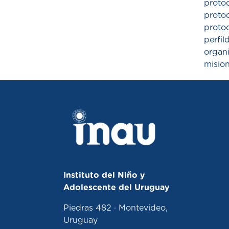
proto
protoc
proto
perfi
organ
mision
Instituto del Niño y
Adolescente del Uruguay
Piedras 482 · Montevideo,
Uruguay