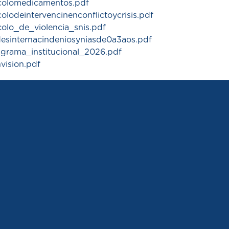
colomedicamentos.pdf
olodeintervencinenconflictoycrisis.pdf
colo_de_violencia_snis.pdf
ldesinternacindeniosyniasde0a3aos.pdf
igrama_institucional_2026.pdf
vision.pdf