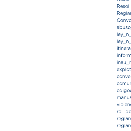
Resol
Regla
Convo
abuso
ley_n
ley_n
itine
infor
inau_
explo
conve
comun
cdigo
manua
viole
rol_d
regla
regla