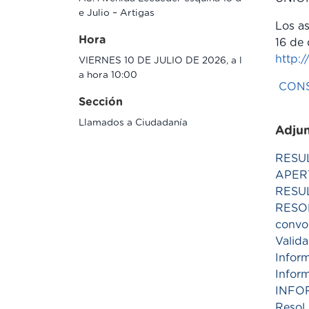
e Julio – Artigas
Los as
Hora
16 de 
http:
VIERNES 10 DE JULIO DE 2026, a l
a hora 10:00
CONS
Sección
Llamados a Ciudadanía
Adju
RESU
APER
RESU
RESO
convo
Valida
Infor
Inform
INFO
Resol 