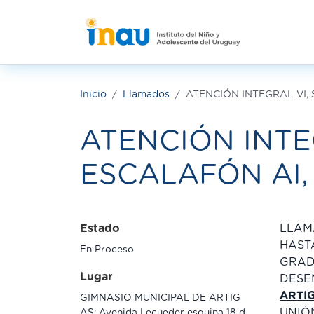
Pasar al contenido principal
Inicio
Llamados
ATENCIÓN INTEGRAL VI, 
ATENCIÓN INTE
ESCALAFÓN AI,
Estado
LLAM
HAST
En Proceso
GRAD
Lugar
DESE
ARTI
GIMNASIO MUNICIPAL DE ARTIG
UNIÓ
AS: Avenida Lecueder esquina 18 d