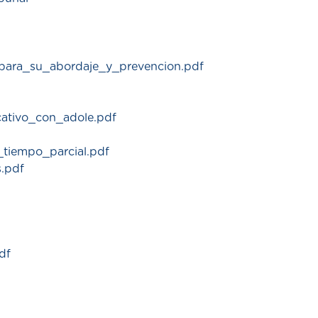
para_su_abordaje_y_prevencion.pdf
cativo_con_adole.pdf
_tiempo_parcial.pdf
.pdf
df