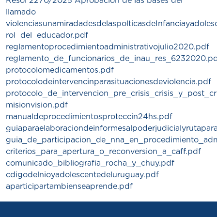
Resol 2270/2025 Aprobación de las bases del
llamado
violenciasunamiradadesdelaspolticasdeInfanciayadoles
rol_del_educador.pdf
reglamentoprocedimientoadministrativojulio2020.pdf
reglamento_de_funcionarios_de_inau_res_6232020.p
protocolomedicamentos.pdf
protocolodeintervencinparasituacionesdeviolencia.pdf
protocolo_de_intervencion_pre_crisis_crisis_y_post_cr
misionvision.pdf
manualdeprocedimientosproteccin24hs.pdf
guiaparaelaboraciondeinformesalpoderjudicialyrutapar
guia_de_participacion_de_nna_en_procedimiento_admi
criterios_para_apertura_o_reconversion_a_caff.pdf
comunicado_bibliografia_rocha_y_chuy.pdf
cdigodelnioyadolescentedeluruguay.pdf
aparticipartambienseaprende.pdf