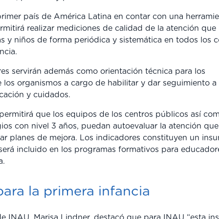
primer país de América Latina en contar con una herrami
rmitirá realizar mediciones de calidad de la atención que
as y niños de forma periódica y sistemática en todos los 
ncia.
res servirán además como orientación técnica para los
 los organismos a cargo de habilitar y dar seguimiento a
cación y cuidados.
 permitirá que los equipos de los centros públicos así co
gios con nivel 3 años, puedan autoevaluar la atención que
ñar planes de mejora. Los indicadores constituyen un ins
 será incluido en los programas formativos para educador
a.
ara la primera infancia
de INAU, Marisa Lindner, destacó que para INAU “esta ins