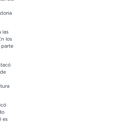
storia
 las
En los
 parte
stacó
 de
ctura
icó
do
é es