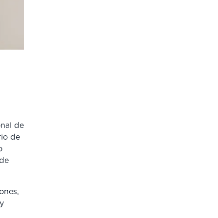
onal de
rio de
o
 de
ones,
y