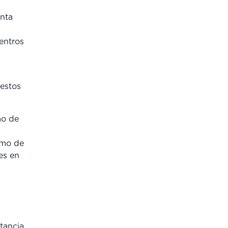
enta
centros
 estos
mo de
umo de
es en
tancia