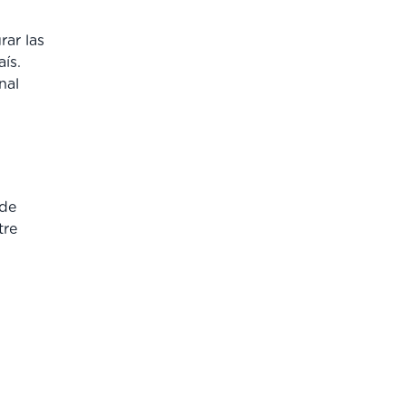
rar las
ís.
nal
 de
tre