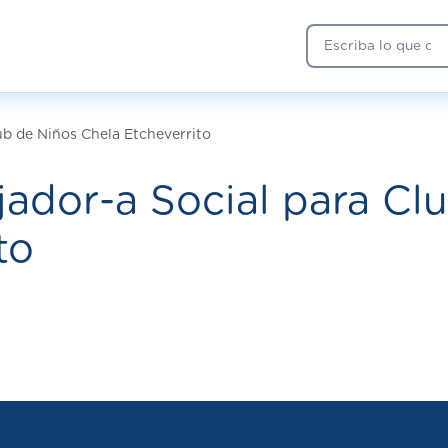
Buscar
ub de Niños Chela Etcheverrito
ador-a Social para Cl
to