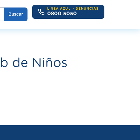
LÍNEA AZUL
· DENUNCIAS
0800 5050
Buscar
ub de Niños