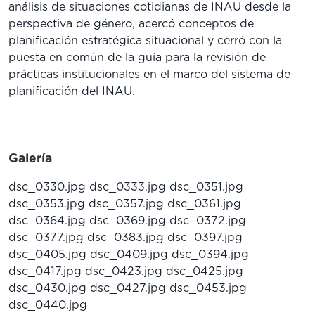
análisis de situaciones cotidianas de INAU desde la
perspectiva de género, acercó conceptos de
planificación estratégica situacional y cerró con la
puesta en común de la guía para la revisión de
prácticas institucionales en el marco del sistema de
planificación del INAU.
Galería
dsc_0330.jpg
dsc_0333.jpg
dsc_0351.jpg
dsc_0353.jpg
dsc_0357.jpg
dsc_0361.jpg
dsc_0364.jpg
dsc_0369.jpg
dsc_0372.jpg
dsc_0377.jpg
dsc_0383.jpg
dsc_0397.jpg
dsc_0405.jpg
dsc_0409.jpg
dsc_0394.jpg
dsc_0417.jpg
dsc_0423.jpg
dsc_0425.jpg
dsc_0430.jpg
dsc_0427.jpg
dsc_0453.jpg
dsc_0440.jpg