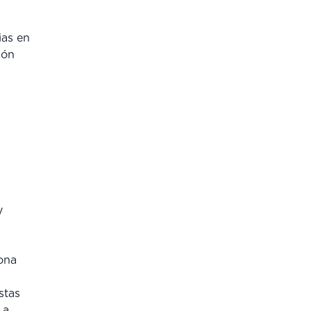
ias en
ión
y
ona
stas
 a