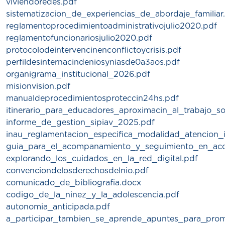
viviendoredes.pdf
sistematizacion_de_experiencias_de_abordaje_familiar
reglamentoprocedimientoadministrativojulio2020.pdf
reglamentofuncionariosjulio2020.pdf
protocolodeintervencinenconflictoycrisis.pdf
perfildesinternacindeniosyniasde0a3aos.pdf
organigrama_institucional_2026.pdf
misionvision.pdf
manualdeprocedimientosproteccin24hs.pdf
itinerario_para_educadores_aproximacin_al_trabajo_s
informe_de_gestion_sipiav_2025.pdf
inau_reglamentacion_especifica_modalidad_atencion_i
guia_para_el_acompanamiento_y_seguimiento_en_acog
explorando_los_cuidados_en_la_red_digital.pdf
convenciondelosderechosdelnio.pdf
comunicado_de_bibliografia.docx
codigo_de_la_ninez_y_la_adolescencia.pdf
autonomia_anticipada.pdf
a_participar_tambien_se_aprende_apuntes_para_promov