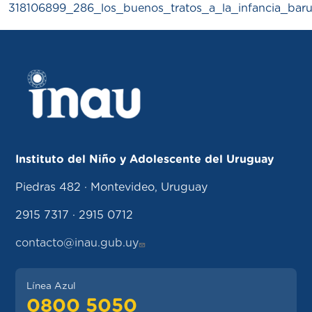
318106899_286_los_buenos_tratos_a_la_infancia_bar
Instituto del Niño y Adolescente del Uruguay
Piedras 482 · Montevideo, Uruguay
2915 7317 · 2915 0712
contacto@inau.gub.uy
Línea Azul
0800 5050