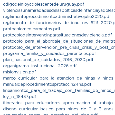
cdigodelnioyadolescentedeluruguay.pdf
violenciasunamiradadesdelaspolticasdeinfanciayadoles
reglamentoprocedimientoadministrativojulio2020.pdf
reglamento_de_funcionarios_de_inau_res_623_2020.
protocolomedicamentos.pdf
protocolodeintervencinparasituacionesdeviolencia.pdf
protocolo_para_el_abordaje_de_situaciones_de_maltr
protocolo_de_intervencion_pre_crisis_crisis_y_post_cr
programa_familia_y_cuidados_parentales.pdf
plan_nacional_de_cuidados_2016_2020.pdf
organigrama_institucional_2026.pdf
misionvision.pdf
marco_curricular_para_la_atencion_de_ninas_y_ninos
manualdeprocedimientosproteccin24hs.pdf
lineamientos_para_el_trabajo_con_familias_de_ninos_
ley_n_18437.pdf
itinerarios_para_educadores_aproximacion_al_trabajo
diseno_curricular_basico_para_ninos_de_0_a_3_anos.