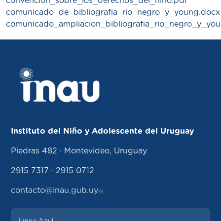
convencion_sobre_los_derechos_del_nino.pdf
comunicado_de_bibliografia_rio_negro_y_young.docx
comunicado_ampliacion_bibliografia_rio_negro_y_yo
Instituto del Niño y Adolescente del Uruguay
Piedras 482 · Montevideo, Uruguay
2915 7317 · 2915 0712
contacto@inau.gub.uy